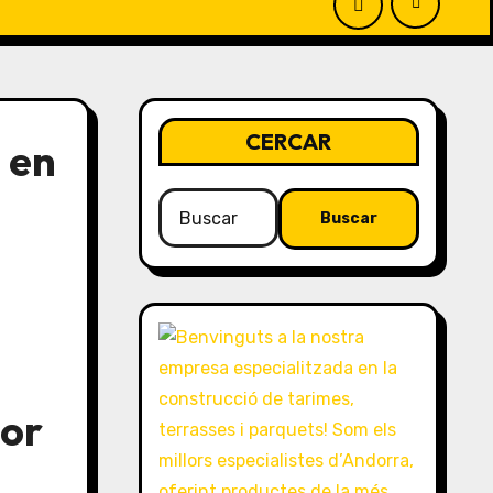
CERCAR
 en
!
Buscar:
ior
m