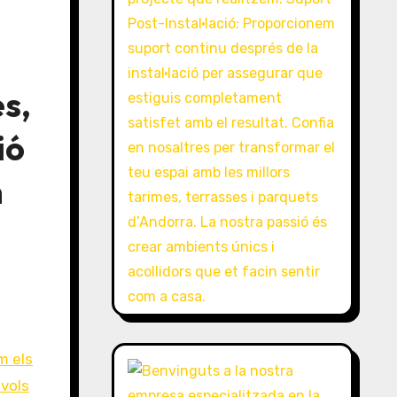
s,
ió
n