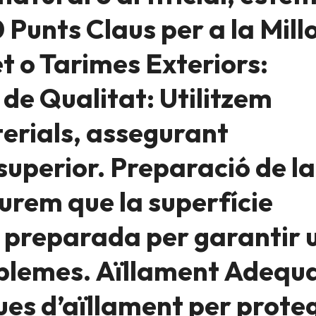
 Punts Claus per a la Mill
et o Tarimes Exteriors:
 de Qualitat: Utilitzem
terials, assegurant
 superior. Preparació de la
urem que la superfície
 preparada per garantir 
roblemes. Aïllament Adequ
s d’aïllament per proteg