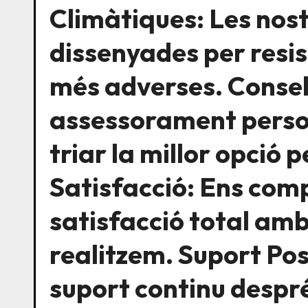
Climàtiques: Les nost
dissenyades per resis
més adverses. Consel
assessorament person
triar la millor opció 
Satisfacció: Ens com
satisfacció total am
realitzem. Suport Pos
suport continu després