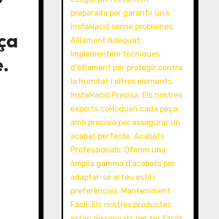
eça
.