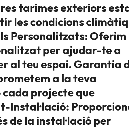
res tarimes exteriors est
tir les condicions climàti
ls Personalitzats: Oferim
alitzat per ajudar-te a
per al teu espai. Garantia 
prometem a la teva
b cada projecte que
t-Instal·lació: Proporcio
 de la instal·lació per