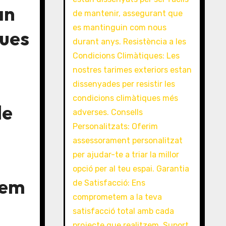
an
ques
de
nem