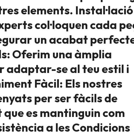
tres elements. Instal·lació
experts col·loquen cada p
egurar un acabat perfecte
s: Oferim una àmplia
adaptar-se al teu estil i
ment Fàcil: Els nostres
nyats per ser fàcils de
t que es mantinguin com
istència a les Condicions