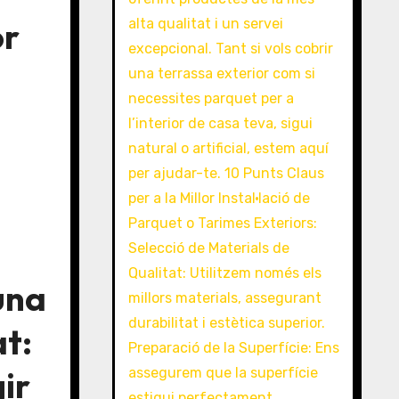
or
una
at:
ir