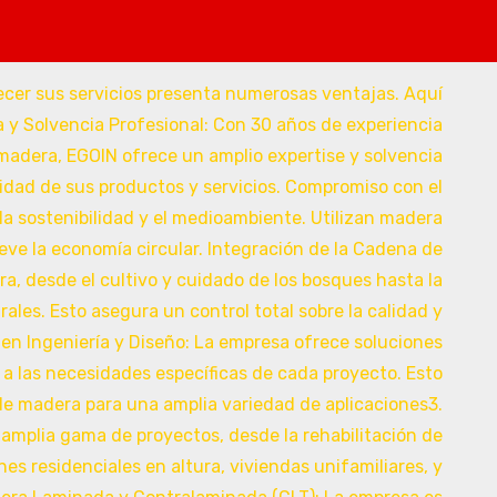
del todo en Google
Reformas Andorra, diseñamos y con