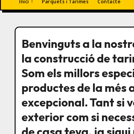
Inici
Parquets i Tarimes
Contacte
Benvinguts a la nost
la construcció de tar
Som els millors espec
productes de la més al
excepcional. Tant si 
exterior com si necess
de casa teva, ja sigui