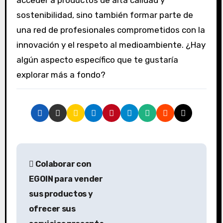
acceder a productos de alta calidad y
sostenibilidad, sino también formar parte de
una red de profesionales comprometidos con la
innovación y el respeto al medioambiente. ¿Hay
algún aspecto específico que te gustaría
explorar más a fondo?
N
Colaborar con
a
EGOIN para vender
v
sus productos y
ofrecer sus
e