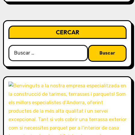
r
a
d
CERCAR
a
Buscar:
s