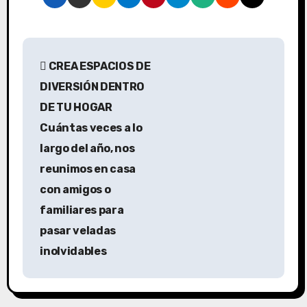
N
CREA ESPACIOS DE
a
DIVERSIÓN DENTRO
v
DE TU HOGAR
Cuántas veces a lo
e
largo del año, nos
g
reunimos en casa
a
con amigos o
familiares para
c
pasar veladas
i
inolvidables
ó
n