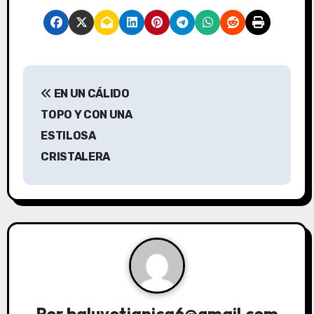
N
EN UN CÁLIDO
a
TOPO Y CON UNA
v
ESTILOSA
CRISTALERA
e
g
a
c
i
ó
Por
baluyotjanica6@gmail.com