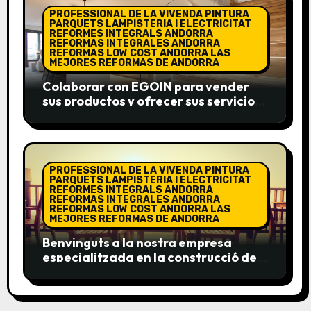
PROFESSIONAL DE LA VIVENDA PINTURA
PARQUETS LAMPISTERIA I ELECTRICITAT
REFORMES INTEGRALS ANDORRA
REFORMAS INTEGRALES ANDORRA
REFORMAS LOW COST ANDORRA LAS
MEJORES REFORMAS DE ANDORRA
Colaborar con EGOIN para vender
sus productos y ofrecer sus servicios
presenta numerosas ventajas.
PROFESSIONAL DE LA VIVENDA PINTURA
PARQUETS LAMPISTERIA I ELECTRICITAT
REFORMES INTEGRALS ANDORRA
REFORMAS INTEGRALES ANDORRA
REFORMAS LOW COST ANDORRA LAS
MEJORES REFORMAS DE ANDORRA
Benvinguts a la nostra empresa
especialitzada en la construcció de
tarimes, terrasses i parquets!