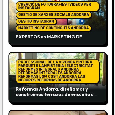
CREACIÓ DE FOTOGRAFIES I VIDEOS PER
INSTAGRAM
GESTIO DE XARXES SOCIALS ANDORRA
GESTIO INSTAGRAM
MARKETING DE CONTINGUTS ANDORRA
EXPERTOS en MARKETING DE
CONTENIDOS. No se trata solo de
“estar” en internet, sino de colocarte
arriba del todo en Google
PROFESSIONAL DE LA VIVENDA PINTURA
PARQUETS LAMPISTERIA I ELECTRICITAT
REFORMES INTEGRALS ANDORRA
REFORMAS INTEGRALES ANDORRA
REFORMAS LOW COST ANDORRA LAS
MEJORES REFORMAS DE ANDORRA
Reformas Andorra, diseñamos y
construimos terrazas de ensueño con
madera laminada y tratada de la
más alta calidad.