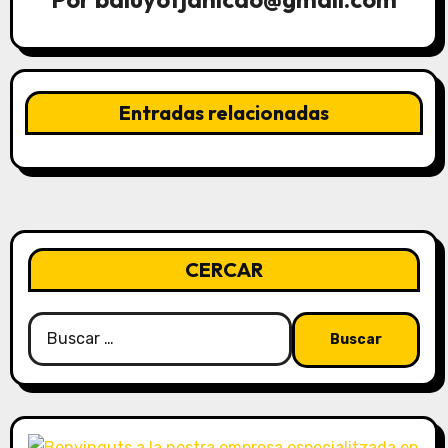
n
d
e
Entradas relacionadas
e
n
t
CERCAR
r
a
Buscar:
d
a
s