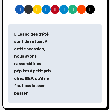
N
Les soldes d’été
a
sont de retour. A
v
cette occasion,
nous avons
e
rassemblé les
g
pépites à petit prix
a
chez IKEA, qu’il ne
faut pas laisser
c
passer
i
ó