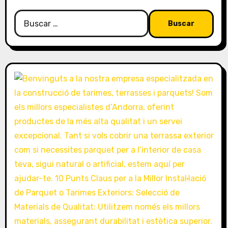
s
Buscar: