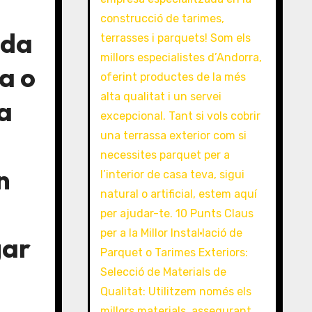
ada
a o
sa
n
gar