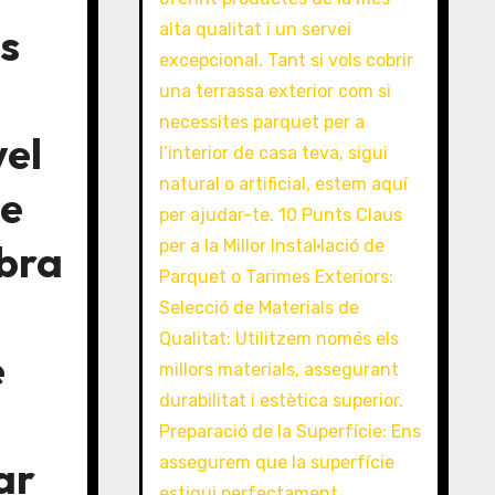
as
vel
de
obra
e
ar