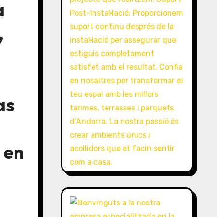
a
,
as
 en