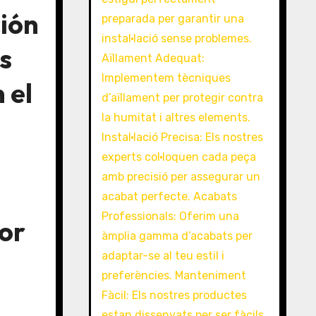
ión
s
 el
or