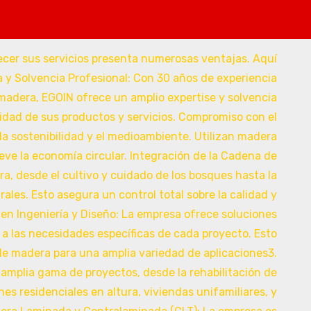
del todo en Google
Reformas Andorra, diseñamos y con