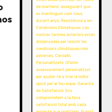
o
mos