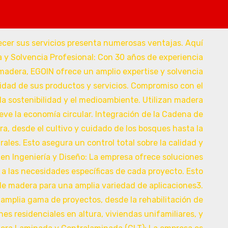
del todo en Google
Reformas Andorra, diseñamos y con