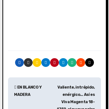
N
EN BLANCO Y
Valiente, intrépido,
a
MADERA
enérgico… Así es
v
Viva Magenta 18-