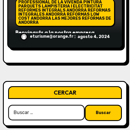
PROFESSIONAL DE LA VIVENDA PINTURA
PARQUETS LAMPISTERIA I ELECTRICITAT
REFORMES INTEGRALS ANDORRA REFORMAS
INTEGRALES ANDORRA REFORMAS LOW
COST ANDORRA LAS MEJORES REFORMAS DE
ANDORRA
Benvinguts a la nostra empresa
eturisme@orange.fr
agosto 4, 2024
especialitzada en la construcció de
tarimes, terrasses i parquets!
CERCAR
Buscar: