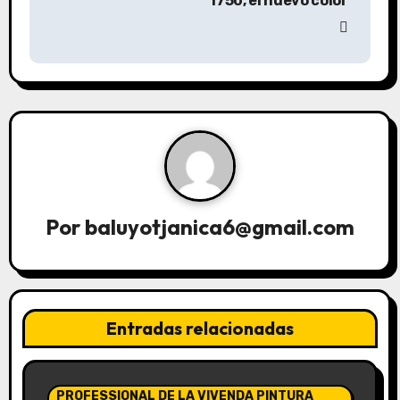
1750, el nuevo color
e
g
a
c
i
ó
n
Por
baluyotjanica6@gmail.com
d
e
Entradas relacionadas
e
n
PROFESSIONAL DE LA VIVENDA PINTURA