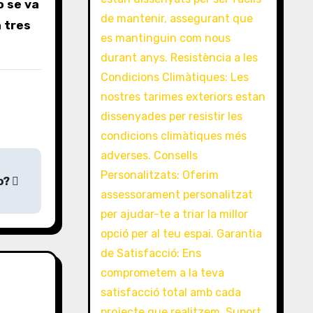
o se va
a tres
so?