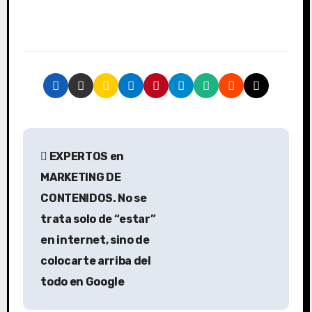
N
EXPERTOS en
a
MARKETING DE
v
CONTENIDOS. No se
trata solo de “estar”
e
en internet, sino de
g
colocarte arriba del
a
todo en Google