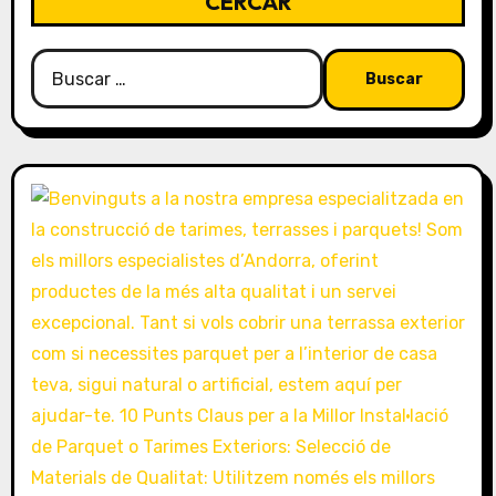
d
CERCAR
a
Buscar:
s