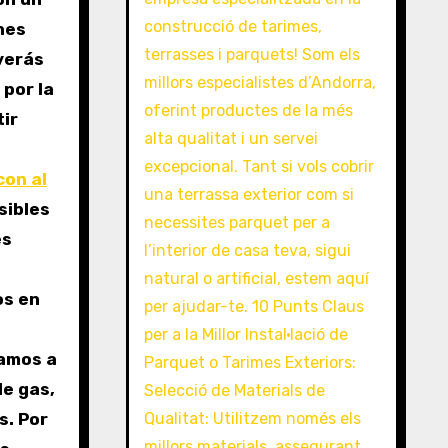
nes
verás
por la
tir
con al
sibles
es
os en
mamos a
de gas,
s. Por