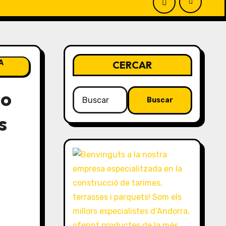
A
CERCAR
do
Buscar:
s