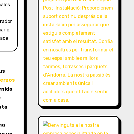
us
uerzos
enido
e
sta
na
on un